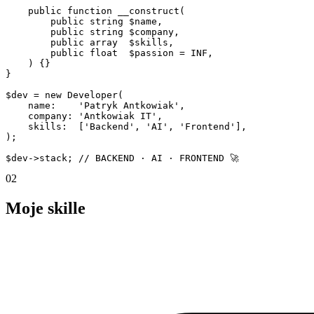
public
function
__construct
(

public
string
$name
,

public
string
$company
,

public
array
$skills
,

public
float
$passion
 = 
INF
,

    ) {}

}

$dev
 = 
new
Developer
(

name
:    
'Patryk Antkowiak'
,

company
: 
'Antkowiak IT'
,

skills
:  [
'Backend'
, 
'AI'
, 
'Frontend'
],

);

$dev
->
stack
; 
// BACKEND · AI · FRONTEND 🚀
02
Moje
skille