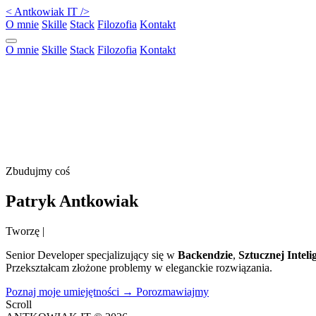
<
Antkowiak IT
/>
O mnie
Skille
Stack
Filozofia
Kontakt
O mnie
Skille
Stack
Filozofia
Kontakt
Zbudujmy coś
Patryk
Antkowiak
Tworzę
|
Senior Developer specjalizujący się w
Backendzie
,
Sztucznej Intelig
Przekształcam złożone problemy w eleganckie rozwiązania.
Poznaj moje umiejętności
→
Porozmawiajmy
Scroll