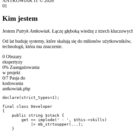
ANTKOWIAK IT © 2026
01
Kim
jestem
Jestem
Patryk Antkowiak
. Łączę głęboką wiedzę z trzech kluczowych o
Od lat buduję systemy, które skalują się do milionów użytkowników, i
technologii, która ma znaczenie.
0
Obszary
ekspertyzy
0
%
Zaangażowania
w projekt
0
/7
Pasja do
kodowania
antkowiak.php
declare
(
strict_types
=
1
);

final
class
Developer
{

public
string
$stack
 {

get
 => 
implode
(
' · '
, 
$this
->
skills
)

            |> 
mb_strtoupper
(...);

    }
